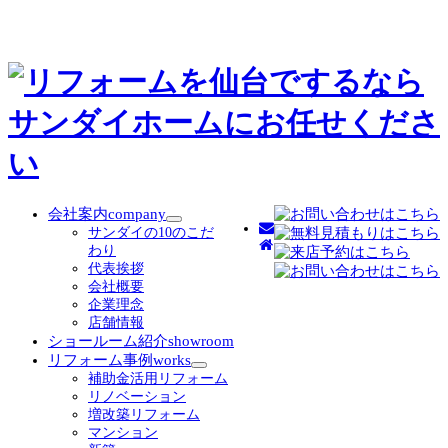
会社案内
company
サ
サンダイの10のこだ
ブ
わり
メ
代表挨拶
ニ
会社概要
ュ
企業理念
ー
店舗情報
を
ショールーム紹介
showroom
展
リフォーム事例
works
開
サ
補助金活用リフォーム
ブ
リノベーション
メ
増改築リフォーム
ニ
マンション
ュ