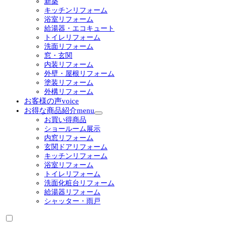
新築
ー
キッチンリフォーム
を
浴室リフォーム
展
給湯器・エコキュート
開
トイレリフォーム
洗面リフォーム
窓・玄関
内装リフォーム
外壁・屋根リフォーム
塗装リフォーム
外構リフォーム
お客様の声
voice
お得な商品紹介
menu
サ
お買い得商品
ブ
ショールーム展示
メ
内窓リフォーム
ニ
玄関ドアリフォーム
ュ
キッチンリフォーム
ー
浴室リフォーム
を
トイレリフォーム
展
洗面化粧台リフォーム
開
給湯器リフォーム
シャッター・雨戸