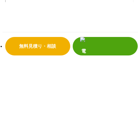
会社案内
代表挨拶
会社概要
企業理念
店舗情報
リフォームの流れ
よくあるご質問
サンダイホームの受賞実績
補助金・助成金について
震災への取り組み
プライバシーポリシー
無料見積り・相談
リフォーム事
補助金活用リフォーム
例
リノベーション
増改築リフォーム
マンション
新築
キッチンリフォーム
浴室リフォーム
給湯器・エコキュート
トイレリフォーム
洗面リフォーム
窓・玄関
内装リフォーム
外壁・屋根リフォーム
塗装リフォーム
外構リフォーム
お客様の声
お客様の声の一覧
イベント情報
イベント
リフォームメ
お買い得商品
ショールーム展示