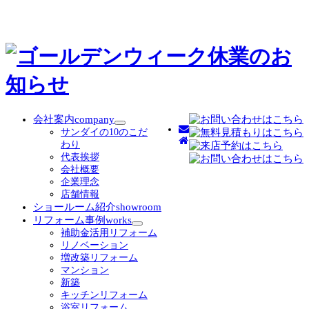
会社案内
company
サ
サンダイの10のこだ
ブ
わり
メ
代表挨拶
ニ
会社概要
ュ
企業理念
ー
店舗情報
を
ショールーム紹介
showroom
展
リフォーム事例
works
開
サ
補助金活用リフォーム
ブ
リノベーション
メ
増改築リフォーム
ニ
マンション
ュ
新築
ー
キッチンリフォーム
を
浴室リフォーム