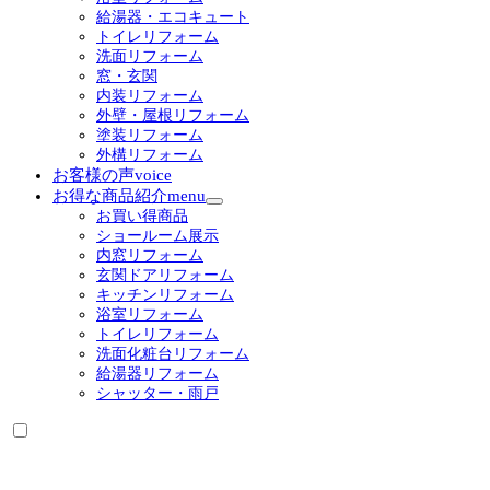
展
給湯器・エコキュート
開
トイレリフォーム
洗面リフォーム
窓・玄関
内装リフォーム
外壁・屋根リフォーム
塗装リフォーム
外構リフォーム
お客様の声
voice
お得な商品紹介
menu
サ
お買い得商品
ブ
ショールーム展示
メ
内窓リフォーム
ニ
玄関ドアリフォーム
ュ
キッチンリフォーム
ー
浴室リフォーム
を
トイレリフォーム
展
洗面化粧台リフォーム
開
給湯器リフォーム
シャッター・雨戸