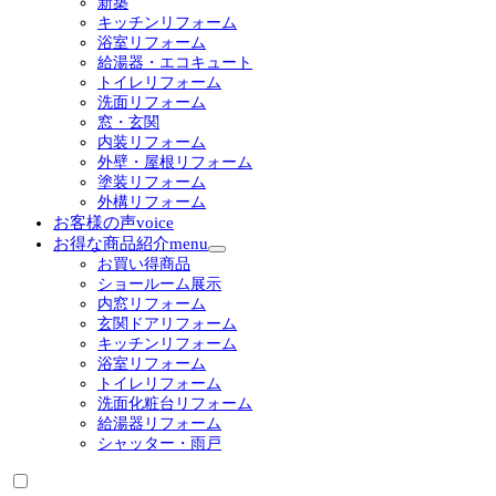
新築
ー
キッチンリフォーム
を
浴室リフォーム
展
給湯器・エコキュート
開
トイレリフォーム
洗面リフォーム
窓・玄関
内装リフォーム
外壁・屋根リフォーム
塗装リフォーム
外構リフォーム
お客様の声
voice
お得な商品紹介
menu
サ
お買い得商品
ブ
ショールーム展示
メ
内窓リフォーム
ニ
玄関ドアリフォーム
ュ
キッチンリフォーム
ー
浴室リフォーム
を
トイレリフォーム
展
洗面化粧台リフォーム
開
給湯器リフォーム
シャッター・雨戸