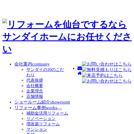
会社案内
company
サンダイの10のこだ
わり
代表挨拶
会社概要
企業理念
店舗情報
ショールーム紹介
showroom
リフォーム事例
works
サ
補助金活用リフォーム
ブ
リノベーション
メ
増改築リフォーム
ニ
マンション
ュ