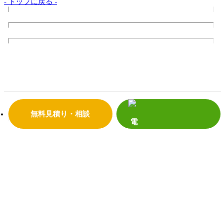
- トップに戻る -
トップページ
サンダイの10のこだわり
会社案内
代表挨拶
会社概要
企業理念
店舗情報
リフォームの流れ
よくあるご質問
サンダイホームの受賞実績
補助金・助成金について
震災への取り組み
プライバシーポリシー
無料見積り・相談
リフォーム事
補助金活用リフォーム
例
リノベーション
増改築リフォーム
マンション
新築
キッチンリフォーム
浴室リフォーム
給湯器・エコキュート
トイレリフォーム
洗面リフォーム
窓・玄関
内装リフォーム
外壁・屋根リフォーム
塗装リフォーム
外構リフォーム