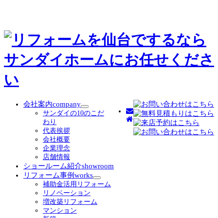
会社案内
company
サ
サンダイの10のこだ
ブ
わり
メ
代表挨拶
ニ
会社概要
ュ
企業理念
ー
店舗情報
を
ショールーム紹介
showroom
展
リフォーム事例
works
開
サ
補助金活用リフォーム
ブ
リノベーション
メ
増改築リフォーム
ニ
マンション
ュ