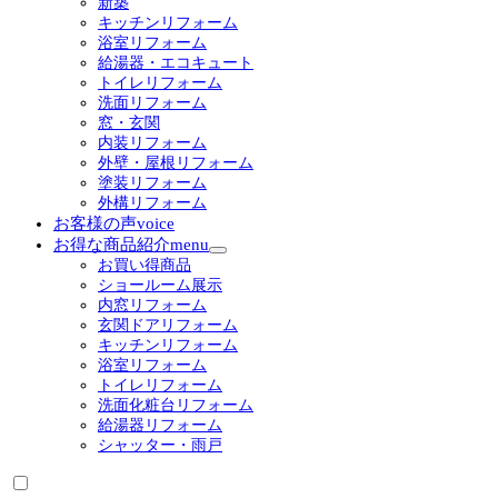
新築
ー
キッチンリフォーム
を
浴室リフォーム
展
給湯器・エコキュート
開
トイレリフォーム
洗面リフォーム
窓・玄関
内装リフォーム
外壁・屋根リフォーム
塗装リフォーム
外構リフォーム
お客様の声
voice
お得な商品紹介
menu
サ
お買い得商品
ブ
ショールーム展示
メ
内窓リフォーム
ニ
玄関ドアリフォーム
ュ
キッチンリフォーム
ー
浴室リフォーム
を
トイレリフォーム
展
洗面化粧台リフォーム
開
給湯器リフォーム
シャッター・雨戸