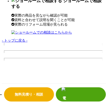
ショールームで相談
する
実際の商品を見ながら確認が可能
資料と合わせて説明を聞くことが可能
実際のリフォーム現場が見られる
- トップに戻る -
トップページ
サンダイの10のこだわり
会社案内
代表挨拶
会社概要
企業理念
店舗情報
リフォームの流れ
よくあるご質問
サンダイホームの受賞実績
補助金・助成金について
震災への取り組み
プライバシーポリシー
無料見積り・相談
リフォーム事
補助金活用リフォーム
例
リノベーション
増改築リフォーム