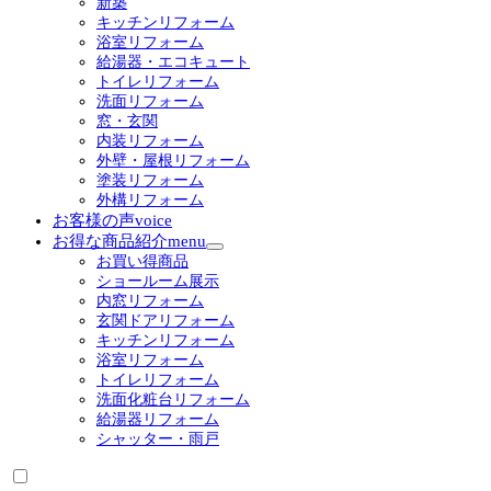
新築
ー
キッチンリフォーム
を
浴室リフォーム
展
給湯器・エコキュート
開
トイレリフォーム
洗面リフォーム
窓・玄関
内装リフォーム
外壁・屋根リフォーム
塗装リフォーム
外構リフォーム
お客様の声
voice
お得な商品紹介
menu
サ
お買い得商品
ブ
ショールーム展示
メ
内窓リフォーム
ニ
玄関ドアリフォーム
ュ
キッチンリフォーム
ー
浴室リフォーム
を
トイレリフォーム
展
洗面化粧台リフォーム
開
給湯器リフォーム
シャッター・雨戸