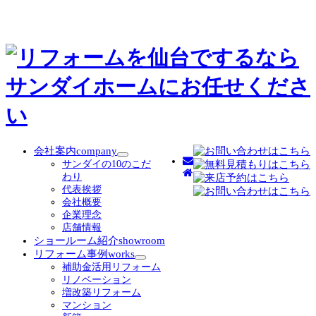
会社案内
company
サ
サンダイの10のこだ
ブ
わり
メ
代表挨拶
ニ
会社概要
ュ
企業理念
ー
店舗情報
を
ショールーム紹介
showroom
展
リフォーム事例
works
開
サ
補助金活用リフォーム
ブ
リノベーション
メ
増改築リフォーム
ニ
マンション
ュ