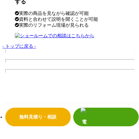
する
実際の商品を見ながら確認が可能
資料と合わせて説明を聞くことが可能
実際のリフォーム現場が見られる
- トップに戻る -
トップページ
サンダイの10のこだわり
会社案内
代表挨拶
会社概要
企業理念
店舗情報
リフォームの流れ
よくあるご質問
サンダイホームの受賞実績
補助金・助成金について
震災への取り組み
プライバシーポリシー
無料見積り・相談
リフォーム事
補助金活用リフォーム
例
リノベーション
増改築リフォーム
マンション
新築