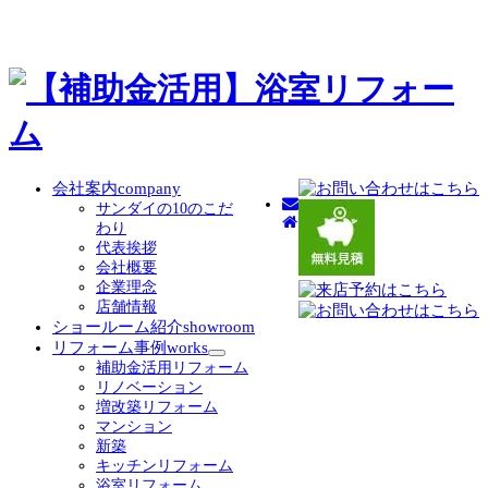
会社案内
company
サンダイの10のこだ
わり
代表挨拶
会社概要
企業理念
店舗情報
ショールーム紹介
showroom
リフォーム事例
works
サ
補助金活用リフォーム
ブ
リノベーション
メ
増改築リフォーム
ニ
マンション
ュ
新築
ー
キッチンリフォーム
を
浴室リフォーム