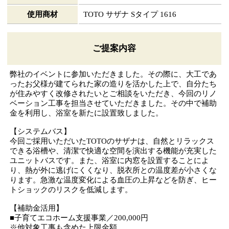
使用商材
TOTO サザナ Sタイプ 1616
ご提案内容
弊社のイベントに参加いただきました。その際に、大工であ
ったお父様が建てられた家の造りを活かした上で、自分たち
が住みやすく改修されたいとご相談をいただき、今回のリノ
ベーション工事を担当させていただきました。その中で補助
金を利用し、浴室を新たに設置致しました。
【システムバス】
今回ご採用いただいたTOTOのサザナは、自然とリラックス
できる浴槽や、清潔で快適な空間を演出する機能が充実した
ユニットバスです。また、浴室に内窓を設置することによ
り、熱が外に逃げにくくなり、脱衣所との温度差が小さくな
ります。急激な温度変化による血圧の上昇などを防ぎ、ヒー
トショックのリスクを低減します。
【補助金活用】
■子育てエコホーム支援事業／200,000円
※他対象工事も含めた上限金額