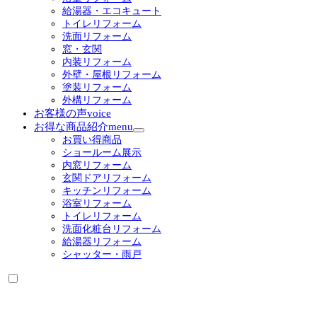
展
給湯器・エコキュート
開
トイレリフォーム
洗面リフォーム
窓・玄関
内装リフォーム
外壁・屋根リフォーム
塗装リフォーム
外構リフォーム
お客様の声
voice
お得な商品紹介
menu
サ
お買い得商品
ブ
ショールーム展示
メ
内窓リフォーム
ニ
玄関ドアリフォーム
ュ
キッチンリフォーム
ー
浴室リフォーム
を
トイレリフォーム
展
洗面化粧台リフォーム
開
給湯器リフォーム
シャッター・雨戸