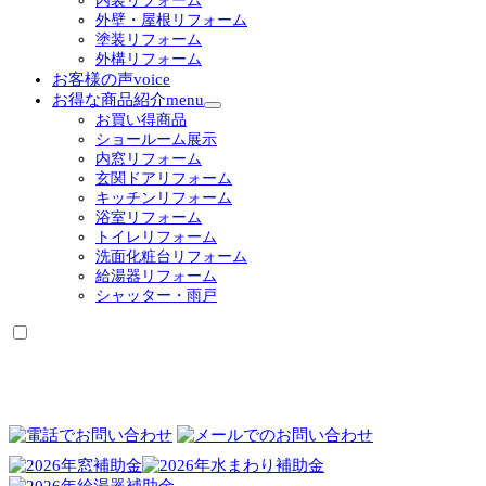
内装リフォーム
外壁・屋根リフォーム
塗装リフォーム
外構リフォーム
お客様の声
voice
お得な商品紹介
menu
サ
お買い得商品
ブ
ショールーム展示
メ
内窓リフォーム
ニ
玄関ドアリフォーム
ュ
キッチンリフォーム
ー
浴室リフォーム
を
トイレリフォーム
展
洗面化粧台リフォーム
開
給湯器リフォーム
シャッター・雨戸