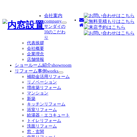
会社案内
company
サ
サンダイの
ブ
10のこだわ
メ
り
ニ
代表挨拶
ュ
会社概要
ー
企業理念
を
店舗情報
展
ショールーム紹介
showroom
開
リフォーム事例
works
サ
補助金活用リフォーム
ブ
リノベーション
メ
増改築リフォーム
ニ
マンション
ュ
新築
ー
キッチンリフォーム
を
浴室リフォーム
展
給湯器・エコキュート
開
トイレリフォーム
洗面リフォーム
窓・玄関