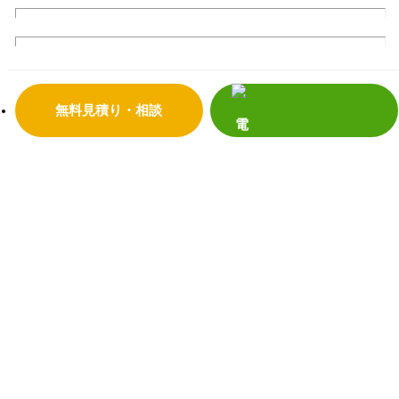
サンダイの10のこだわり
会社案内
代表挨拶
会社概要
企業理念
店舗情報
リフォームの流れ
よくあるご質問
無料見積り・相談
サンダイホームの受賞実績
補助金・助成金について
震災への取り組み
プライバシーポリシー
リフォーム事
補助金活用リフォーム
例
リノベーション
増改築リフォーム
マンション
新築
キッチンリフォーム
浴室リフォーム
給湯器・エコキュート
トイレリフォーム
洗面リフォーム
窓・玄関
内装リフォーム
外壁・屋根リフォーム
塗装リフォーム
外構リフォーム
お客様の声
お客様の声の一覧
電話で見積り・相談