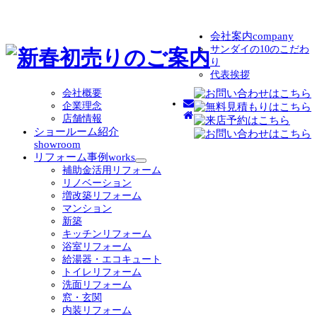
会社案内
company
サンダイの10のこだわ
り
代表挨拶
会社概要
企業理念
店舗情報
ショールーム紹介
showroom
リフォーム事例
works
サ
補助金活用リフォーム
ブ
リノベーション
メ
増改築リフォーム
ニ
マンション
ュ
新築
ー
キッチンリフォーム
を
浴室リフォーム
展
給湯器・エコキュート
開
トイレリフォーム
洗面リフォーム
窓・玄関
内装リフォーム