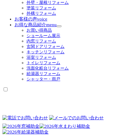
外壁・屋根リフォーム
塗装リフォーム
外構リフォーム
お客様の声
voice
お得な商品紹介
menu
サ
お買い得商品
ブ
ショールーム展示
メ
内窓リフォーム
ニ
玄関ドアリフォーム
ュ
キッチンリフォーム
ー
浴室リフォーム
を
トイレリフォーム
展
洗面化粧台リフォーム
開
給湯器リフォーム
シャッター・雨戸