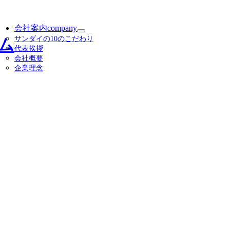
会社案内
company
サ
サンダイの10のこだわり
ブ
代表挨拶
メ
会社概要
ニ
企業理念
ュ
ー
を
展
開