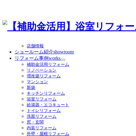
店舗情報
ショールーム紹介
showroom
リフォーム事例
works
サ
補助金活用リフォーム
ブ
リノベーション
メ
増改築リフォーム
ニ
マンション
ュ
新築
ー
キッチンリフォーム
を
浴室リフォーム
展
給湯器・エコキュート
開
トイレリフォーム
洗面リフォーム
窓・玄関
内装リフォーム
外壁・屋根リフォーム