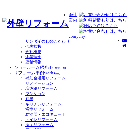
会社
案内
company
サンダイの10のこだわり
代表挨拶
会社概要
企業理念
店舗情報
ショールーム紹介
showroom
リフォーム事例
works
サ
補助金活用リフォーム
ブ
リノベーション
メ
増改築リフォーム
ニ
マンション
ュ
新築
ー
キッチンリフォーム
を
浴室リフォーム
展
給湯器・エコキュート
開
トイレリフォーム
洗面リフォーム