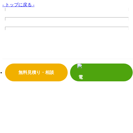
- トップに戻る -
トップページ
サンダイの10のこだわり
会社案内
代表挨拶
会社概要
企業理念
店舗情報
リフォームの流れ
よくあるご質問
サンダイホームの受賞実績
補助金・助成金について
震災への取り組み
プライバシーポリシー
無料見積り・相談
リフォーム事
補助金活用リフォーム
例
リノベーション
増改築リフォーム
マンション
新築
キッチンリフォーム
浴室リフォーム
給湯器・エコキュート
トイレリフォーム
洗面リフォーム
窓・玄関
内装リフォーム
外壁・屋根リフォーム
塗装リフォーム
外構リフォーム