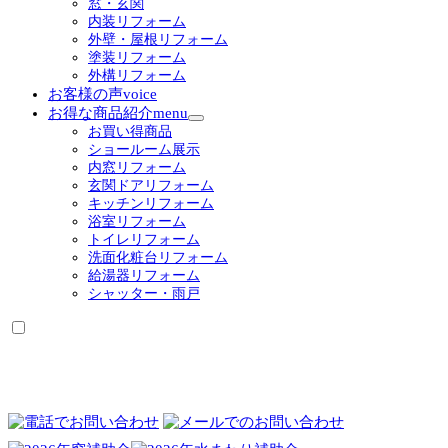
窓・玄関
内装リフォーム
外壁・屋根リフォーム
塗装リフォーム
外構リフォーム
お客様の声
voice
お得な商品紹介
menu
サ
お買い得商品
ブ
ショールーム展示
メ
内窓リフォーム
ニ
玄関ドアリフォーム
ュ
キッチンリフォーム
ー
浴室リフォーム
を
トイレリフォーム
展
洗面化粧台リフォーム
開
給湯器リフォーム
シャッター・雨戸