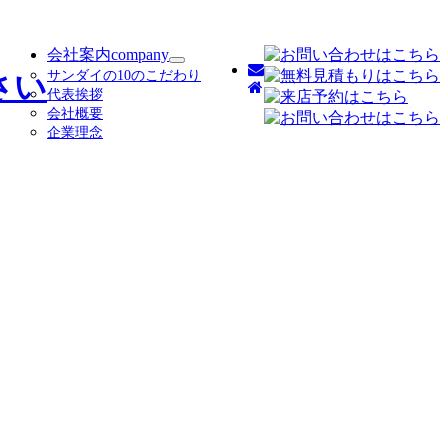
会社案内
company
サ
サンダイの10のこだわり
ブ
代表挨拶
メ
会社概要
ニ
企業理念
ュ
ー
を
展
開