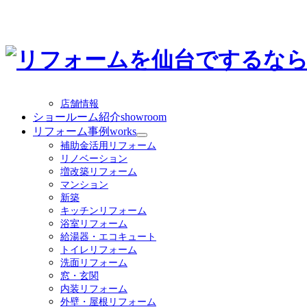
店舗情報
ショールーム紹介
showroom
リフォーム事例
works
サ
補助金活用リフォーム
ブ
リノベーション
メ
増改築リフォーム
ニ
マンション
ュ
新築
ー
キッチンリフォーム
を
浴室リフォーム
展
給湯器・エコキュート
開
トイレリフォーム
洗面リフォーム
窓・玄関
内装リフォーム
外壁・屋根リフォーム