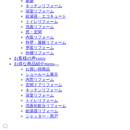
新築
ー
キッチンリフォーム
を
浴室リフォーム
展
給湯器・エコキュート
開
トイレリフォーム
洗面リフォーム
窓・玄関
内装リフォーム
外壁・屋根リフォーム
塗装リフォーム
外構リフォーム
お客様の声
voice
お得な商品紹介
menu
サ
お買い得商品
ブ
ショールーム展示
メ
内窓リフォーム
ニ
玄関ドアリフォーム
ュ
キッチンリフォーム
ー
浴室リフォーム
を
トイレリフォーム
展
洗面化粧台リフォーム
開
給湯器リフォーム
シャッター・雨戸