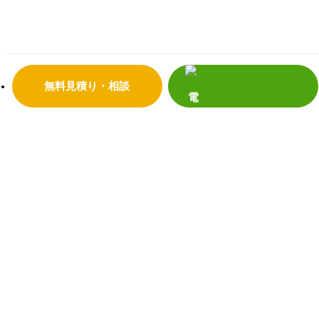
店舗情報
リフォームの流れ
よくあるご質問
サンダイホームの受賞実績
補助金・助成金について
震災への取り組み
プライバシーポリシー
無料見積り・相談
リフォーム事
補助金活用リフォーム
例
リノベーション
増改築リフォーム
マンション
新築
キッチンリフォーム
浴室リフォーム
給湯器・エコキュート
トイレリフォーム
洗面リフォーム
窓・玄関
内装リフォーム
外壁・屋根リフォーム
塗装リフォーム
外構リフォーム
お客様の声
お客様の声の一覧
イベント情報
イベント
リフォームメ
お買い得商品
ショールーム展示
ニュー
内窓リフォーム
玄関ドアリフォーム
電話で見積り・相談