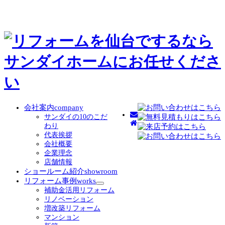
会社案内
company
サンダイの10のこだ
わり
代表挨拶
会社概要
企業理念
店舗情報
ショールーム紹介
showroom
リフォーム事例
works
サ
補助金活用リフォーム
ブ
リノベーション
メ
増改築リフォーム
ニ
マンション
ュ