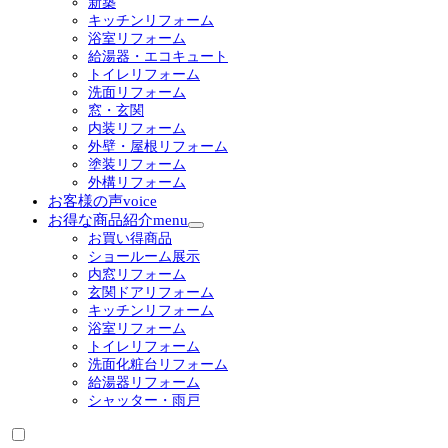
新築
ー
キッチンリフォーム
を
浴室リフォーム
展
給湯器・エコキュート
開
トイレリフォーム
洗面リフォーム
窓・玄関
内装リフォーム
外壁・屋根リフォーム
塗装リフォーム
外構リフォーム
お客様の声
voice
お得な商品紹介
menu
サ
お買い得商品
ブ
ショールーム展示
メ
内窓リフォーム
ニ
玄関ドアリフォーム
ュ
キッチンリフォーム
ー
浴室リフォーム
を
トイレリフォーム
展
洗面化粧台リフォーム
開
給湯器リフォーム
シャッター・雨戸