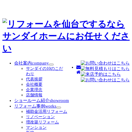
会社案内
company
サ
サンダイの10のこだ
ブ
わり
メ
代表挨拶
ニ
会社概要
ュ
企業理念
ー
店舗情報
を
ショールーム紹介
showroom
展
リフォーム事例
works
開
サ
補助金活用リフォーム
ブ
リノベーション
メ
増改築リフォーム
ニ
マンション
ュ